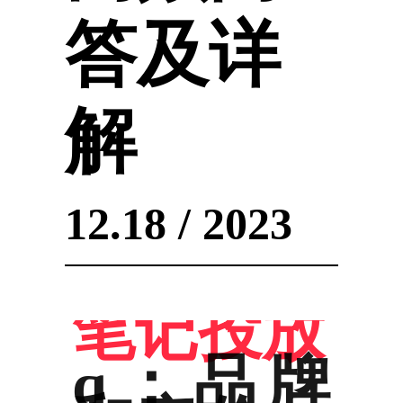
答及详
解
12.18 / 2023
笔记投放
q：品牌