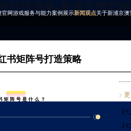
号打造策略-新浦京澳官网
澳官网游戏
服务与能力
案例展示
新闻观点
关于新浦京澳
红书矩阵号打造策略
no.1
更
书矩阵号是什么？
【七