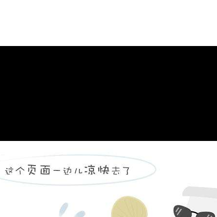
网站地图
ian network technology corporation limited, all rights reserved. 京icp备0800105