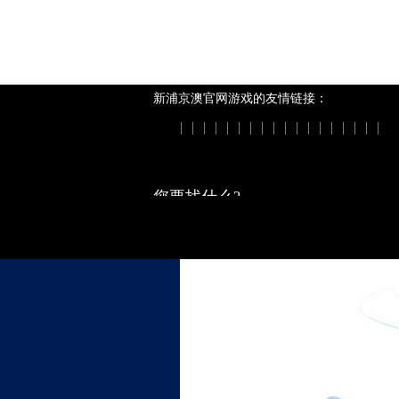
新浦京澳官网游戏的友情链接：
|
|
|
|
|
|
|
|
|
|
|
|
|
|
|
|
|
|
您要找什么?
我们的案例
新浦京澳官网游戏 copyright © 2003-2018, elongt