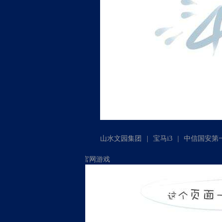
|
|
山水文园集团
宝马i3
中信国安第
联系新浦京澳官网游戏