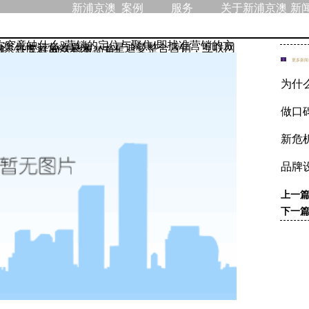
新浦京澳
案例
服务
关于新浦京澳
新
官网游戏
官网游戏
品牌管理
新闻公关
brand official website customization
public relations
整合营销
竟缺什么?营销的定位与聚焦!即找准营销的方
integrated marketing
的聚焦性运营效果来。七星迪曼整合营销，互联网
颈，让互联网营销更简单!
更多新闻
为什
做口
新危
品牌
上一
下一篇