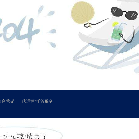
|
|
整合营销
代运营/托管服务