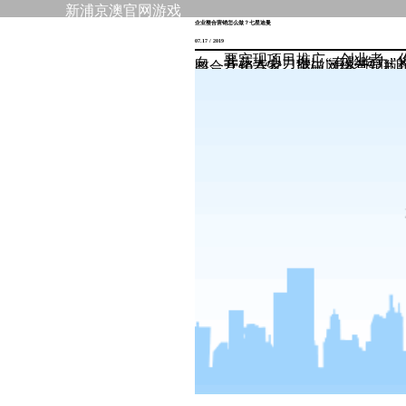
新浦京澳官网游戏
企业整合营销怎么做？七星迪曼
07.17 / 2019
要实现项目推广，创业者，你究
向、并花大心力做出“有影响力”
整合营销专家，突破网络营销瓶