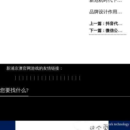
新危机时代下的品牌公关
品牌设计作用在哪
上一篇：抖音代运营公司为企业带来哪些效果？
下一篇：微信公众号代运营公司一篇文章如何收费？
新浦京澳官网游戏的友情链接：
|
|
|
|
|
|
|
|
|
|
|
|
|
|
|
|
|
|
您要找什么?
我们的案例
新浦京澳官网游戏 copyright © 2003-2018, elongtian network technology c