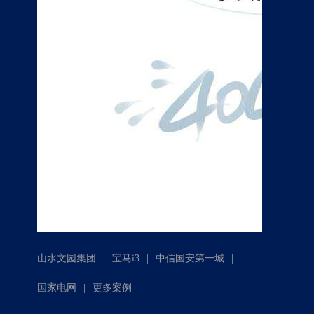
|
|
|
山水文园集团
宝马i3
中信国安第一城
|
国家电网
更多案例