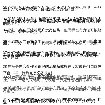
33.之前讲过账号权重的问题，在小红书的推荐机制里，粉丝
量多的大号点赞收藏，会增加笔记的推荐量。
34.虽然投资人名单中有腾讯和阿里，小红书是严格限制在内
容及评论区域中出现
“微信号”“公众号”“淘宝店”
（当然，圈
里做流量的各位大佬，使用同音字，图形，会降低被检测出
的概率）。
35.小红书私信无法给用户发微信号，但同样也有办法可以绕
过规则，需要麻烦点儿~
36.小红书一句话简介里，不可以留微信账号，但是可以
留邮
箱
，大部分kol邮箱的回复概率，要明显大于私信的回复概
率。
37.小红书热搜根据用户的标签不同，热搜的结果也不一样，
主要集中在前三的区别。同样的热搜，因为我本人是球迷，
所以给我的热搜第一是nba交易。而我的同事，显示的热搜
是上班包。
38.热搜是内容创作者很好的流量获取渠道，就做任何自媒体
平台一样，蹭热点是必备技能
39.相较于推荐流量，
搜索流量
也是运营小红书账号时不可忽
视的一个部分。小红书的
关键词
体系和百度seo有一定的相似
性。踩对合适的关键词，可以进一步提升笔记的阅读量。
40.关键词
有些类似于笔记的中心思想，围绕着关键词输出内
容，在标题和正文中埋入合适的关键词，对于笔记的流量都
有帮助。
41.小红书作为内容生产者来说，变现主要依靠两个途径，
广
告（小红书也叫品牌合作人体系）
以及
个人号，公众号引
流
。