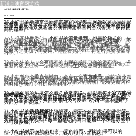
新浦京澳官网游戏
小红书个人账号运营（第二弹）
06.19 / 2023
26.小红书的新浦京澳新浦京澳官网游戏官网游戏首页展现形
式与快手非常接近，都是瀑布流，也是内容创作者获得推荐
流量的源泉。符合小红书算法推荐的笔记有一定概率会出现
在用户的新浦京澳新浦京澳官网游戏官网游戏首页，获得很
高的流量。
27.与抖音快手类似，
小红书的流量推荐，也是阶梯式的
，先
推送少部分用户，再根据内容逐级扩大推送范围，因此，其
他平台对应考核的一些硬性标准，如
“完播率”，“互动
率”，“账号权重”
等对推荐的频率都有影响。一般来说，
要“伪造”一个被系统认可的数据，需要像淘宝刷单一样，图
文类笔记需要从第一张图到最后一张图，在相对标准的时间
内看完，并完成“点赞”“收藏”“评论”等任意其中一项行为，
视频与之类似，需要用户完整看完内容，再进行点赞收藏等
行为。
28.你关注的人，会有概率的出现在发现页面的瀑布流中，并
且有标注“你的关注”。作为小红书用户，在自己关注的up主
更新内容之后,有一定概率收到up主内容更新的推送。
29.小红书每个垂直领域中，会有一个
官方账号
，例如美妆领
域中的“美妆薯”，穿搭领域的“穿搭薯”。和抖音里的"抖音小
助手”类似，官方账号每天会搜集垂直领域内的优质博主内
容进行推荐，也会经常发布官方相关的活动。记得更新内容
的时候
@他们
，有机会得到推荐。
30.垂直领域的热度怎么看？通常来说，可以看每个
官方账号
的粉丝数
，小红书作为一个女性占有主导地位的平台，娱乐
薯，穿搭薯，美妆薯的粉丝数都遥遥领先（普遍在400w以
上）。一方面意味着在这些领域，流量相对较多，但同样，
竞争也非常激烈，头部腰部的大号及mcn公司，基本垄断了
大部分平台资源。
31.小红书的
话题标签
比较隐蔽，需要在内容发布时手动添
加。但需要注意的是，小红书会给你进行推荐的话题，和最
初我们在首次注册时选择的话题标签相关。如果想自己制作
账号，并且了解面向的目标群体，在选择标签的时候需要格
外注意。否则，想蹭某些话题的流量，就得在搜索栏手动输
入话题名称并添加。每一篇笔记内容只能加一个话题标签，
不可以多加。
32.小红书对于lbs地点也有一定的推荐，因此如果可以的
话，也建议在输出笔记时，加入地理位置信息。