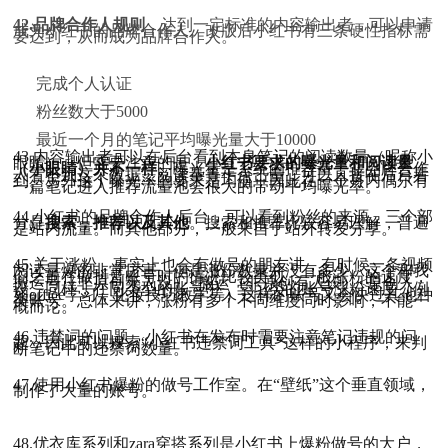
42.品牌合作人规则
，达到一定标准的内容输出者，可以申请
成为小红书的品牌合作人。改版后小红书有三条硬性指标需
要达到，从而成为品牌合作人。
完成个人认证
粉丝数大于5000
最近一个月的笔记平均曝光量大于10000
43.内容输出者可以在后台看到本身笔记的阅读数量（昵称小
眼睛），但需要注意的是，
小红书要求的曝光量和阅读量
（小眼睛）并不一样。
曝光量是系统的推荐量，非品牌合作
人看不到这个数据，阅读量等于点击量，可以直接在后台看
到。另外这个曝光率的要求是均值，因此在一个月内偶尔有
一篇笔记进入推荐流量池会很大的带动平均曝光率。
44.小红书的品牌合作人后台，可以看到粉丝的来源，三个部
分是
搜索，推荐以及其他
。搜索和推荐比较容易理解，普遍
是站内流量。而其他部分，一般来自于站外转发分享。
45.关于涨粉，事实上也会有做号的朋友讲，有时候一条视频
阅读量爆的非常厉害，但是涨粉数量并没有多少。这个和我
们之前在做抖音账号时的情况比较类似，一般涨粉的速度，
搬运号（非原创无人设）<搬运（非原创有人设）<原创人
设。同样，在同类型的账号中，学习类的账号涨粉速度（例
如office学习，化妆技巧教学等）这样的账号又会快过其他种
类账号。总体来讲，涨粉有多个不同维度同时影响，不能一
概而论。
46.违禁词的问题，小红书在发布时需要注意笔记违规的问
题，因此可以搜索“小红书违禁词工具“这样的小程序，来判
断笔记中的违禁词数量。
47.使用小红书爆粉的做号工作室。在“壁纸”这个垂直领域，
制作了大量的账号。
48.优衣库系列和zara穿搭系列是小红书上爆粉做号的大户，