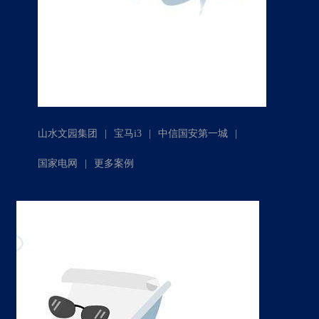
|
|
|
山水文园集团
宝马i3
中信国安第一城
|
国家电网
更多案例