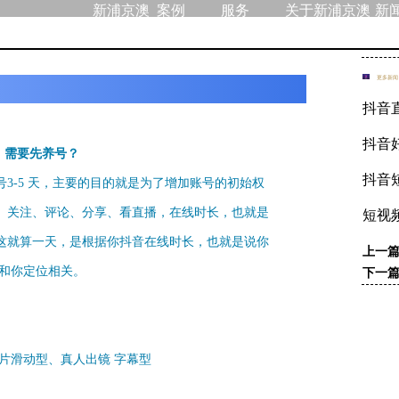
新浦京澳
案例
服务
关于新浦京澳
新
官网游戏
官网游戏
品牌管理
新闻公关
brand official website customization
public relations
代运营/托管服务
整合营销
agent operation
integrated marketing
hosting service
更多新闻
抖音
抖音
，需要先养号？
抖音
3-5 天，主要的目的就是为了增加账号的初始权
、关注、评论、分享、看直播，在线时长，也就是
短视
这就算一天，是根据你抖音在线时长，也就是说你
上一
要和你定位相关。
下一
片滑动型、真人出镜 字幕型