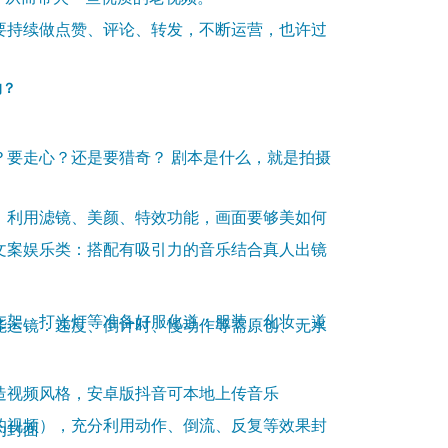
要持续做点赞、评论、转发，不断运营，也许过
的？
？要走心？还是要猎奇？ 剧本是什么，就是拍摄
，利用滤镜、美颜、特效功能，画面要够美如何
文案娱乐类：搭配有吸引力的音乐
结合真人出镜
支架、打光灯等准备好服化道：服装、化妆、道
能运镜：速度、倒计时、慢动作等需原创、无水
造视频风格，安卓版抖音可本地上传音乐
的视频），充分利用动作、倒流、反复等效果封
为封面