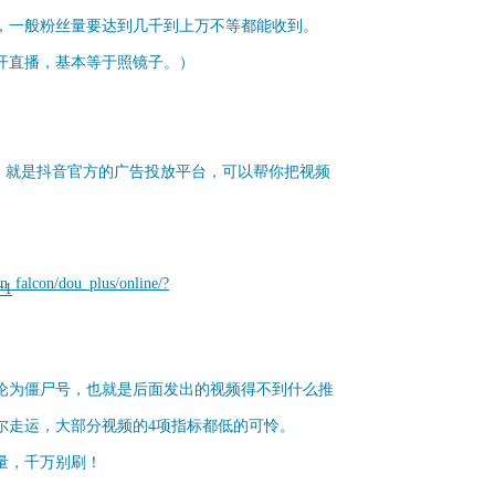
，一般粉丝量要达到几千到上万不等都能收到。
开直播，基本等于照镜子。）
了，就是抖音官方的广告投放平台，可以帮你把视频
：
n_falcon/dou_plus/online/?
=1
沦为僵尸号，也就是后面发出的视频得不到什么推
尔走运，大部分视频的4项指标都低的可怜。
量，千万别刷！