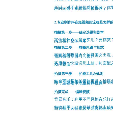
所以，对于比较优质的视频，你
段时间这个视频就会被推荐了。
2.专业制作抖音短视频的流程是怎样
拍摄第一步——确定选题和剧本
定位是什么，是要实用？要搞笑
的流程和整体方案
拍摄第二步——拍摄思路与形式
画面如何吸引人？帅哥美女出境
让观看者停留时间更长？
实用类：快速说明主题，封面配
效果更佳
拍摄第三步——拍摄工具&规则
结合可以帮助拍摄的工具：拍摄
具等
充分利用内置相机的自带功
印：主要指本地上传的视频
拍摄完成——编辑视频
背景音乐：利用不同风格音乐打
特效利用：（主要针对本地上传
面选择：选择视频里比较精彩的