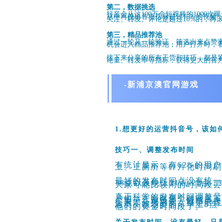
第二，数据挑选
抖音会从这100万个短视频的1000
从中再挑出各项指标超过10%的视频
关注、转发、评论是超过10%的，再
第三，精品推荐池
通过一轮又一轮验证，筛选出来点赞
机会进入精品推荐池，用户打开时，
接下来分享的所有干货和技巧，都是
论量、转发率等指标，获得更大的官
-新浦京澳官网游戏
1.想更好的运营抖音号，该如
技巧一、调整发布时间
有统计显示，有62%的用
上、上厕所等碎片化时间刷抖
最好的发布时间点没有统一
18点以及
晚上21点-22
大家可能比较闲的时间段
真正科学的发布时间调整
户们，在当时那个时间点
个栗子，鸡汤类、情感
类在
会大部分男男女女都是空
志类、职场类的，早上8点—
他们的黄金时间段了。