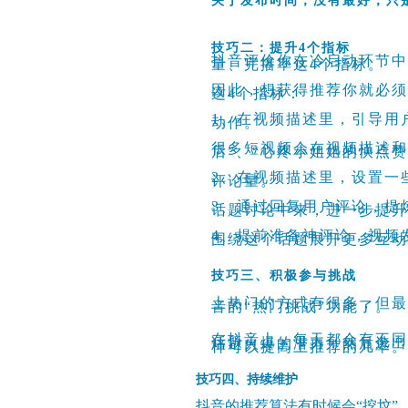
关于发布时间，没有最好，只
技巧二：提升4个指标
抖音评价你在冷启动环节
量、完播率
这4个指标。
因此，想获得推荐你就必
这4个指标：
1、在视频描述里，引导用
动作。
很多短视频会在视频描述和
后”、“心疼小姐姐的快点
2、在视频描述里，设置一
评论量。
3、通过回复用户评论，提
话题讨论中来，进一步提
4、提前准备神评论，视频
围绕这个话题展开更多互动
技巧三、积极参与挑战
上热门的方式有很多，但
音的“热门挑战”功能了。
在抖音上，每天都会有不
话题火爆的潜力，然后选
样可以提高上推荐的几率
技巧四、持续维护
抖音的推荐算法有时候会“挖坟”