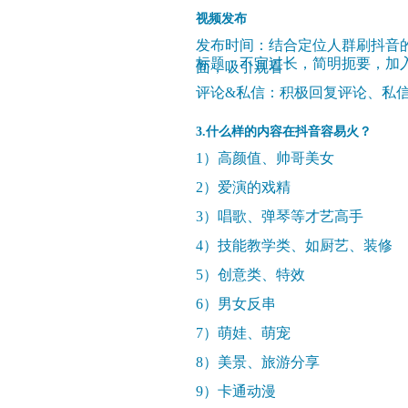
视频发布
发布时间：结合定位人群刷抖音
标题：不宜过长，简明扼要，加
面，吸引观看
评论&私信：积极回复评论、私
3.什么样的内容在抖音容易火？
1）高颜值、帅哥美女
2）爱演的戏精
3）唱歌、弹琴等才艺高手
4）技能教学类、如厨艺、装修
5）创意类、特效
6）男女反串
7）萌娃、萌宠
8）美景、旅游分享
9）卡通动漫