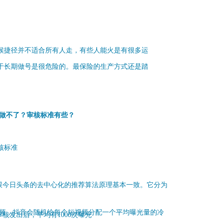
候捷径并不适合所有人走，有些人能火是有很多运
于长期做号是很危险的。最保险的生产方式还是踏
域做不了？审核标准有些？
核标准
跟今日头条的去中心化的推荐算法原理基本一致。它分为
视频，抖音会随机给每个短视频分配一个
平均曝光量的冷
核发出后，平均有1000次曝光