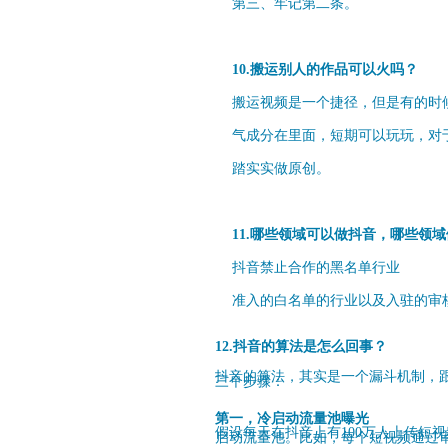
第三、牢记第二条。
10.搬运别人的作品可以火吗？
搬运视频是一个捷径，但是有的时
气成分在里面，短期可以玩玩，对
踏实实做原创。
11.哪些领域可以做抖音，哪些领
抖音禁止合作的黑名单行业
准入的白名单的行业以及入驻的审
12.抖音的算法是怎么回事？
抖音的算法，其实是一个漏斗机制，
三个步骤：
第一，冷启动流量池曝光
假设每天在抖音上有100万人上传短
启动流量池。比如，每个短视频通过审