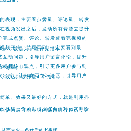
是最适合。
中的表现，主要看点赞量、评论量、转发
须在视频发出之后，发动所有资源去提升
户完成点赞、评论、转发或看完视频的
视频开头、结尾写到“一定要看到最
赞吧”，就是为了提升完播率。
些互动问题，引导用户留言评论，提升
炼视频核心观点，引导更多用户参与到
升评论量。
发出后，让好友写在评论区，引导用户
，以达到提升这4 个指标。
最简单、效果又最好的方式，就是利用抖
同的挑战，你可以根据综合的对比来判断
出你认为最可能会火的话题进行模仿，这
。
，从而带火一些优质的老视频。