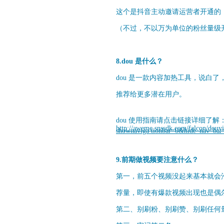
这个是抖音主动邀请运营者开通的
（不过，不以万为单位的粉丝量级
8.dou 是什么？
dou 是一款内容加热工具，说白
推荐给更多潜在用户。
dou
使用指南请点击链接详细了解
http://aweme.snssdk.com/falcon/douyi
shownaviga tionbar=0&hide_nav_bar
9.前期做视频要注意什么？
第一，前五个视频没起来基本就会
荐量，即使有爆款视频出现也是偶
第二、别刷粉、别刷赞、别刷任何