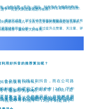
次曝光，分析点赞、关注、评论、转发等
各个维度的数据，
，每条再平均分配10万次曝光。然后再去看哪些是点赞、
滚进下一轮更大的流量池进行推荐。
率、播放完成率、评论互动率等指标都极高的短视频才有
看到的那些动辄几十上百万点赞量的视频就是这么来的。
紧紧围绕着最核心的一点：通过提升点赞量、关注量、评
方精准推荐，赢得更大的曝光。
何利用好抖音的推荐算法呢？
户，会在饭前和睡前刷抖音，而在公司路
音的仅有10.9%。
的标准，所谓的工作日中午12点，下午
点，或者周五的晚上以及周末等，统统只是
罢了，最多作为参考。
是要想象一下，当你发完后，你的精准用
下，是否是看这个视频的最恰当状态？举
晚上21点-23点发是很适合的，因为这
虚寂寞冷的黄金高发期，正好迎合；而励
9点和中午11点半—12点半则是属于